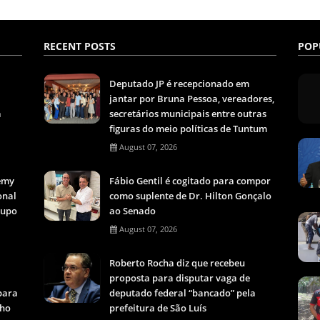
RECENT POSTS
POP
Deputado JP é recepcionado em
jantar por Bruna Pessoa, vereadores,
a
secretários municipais entre outras
figuras do meio políticas de Tuntum
August 07, 2026
Remy
Fábio Gentil é cogitado para compor
onal
como suplente de Dr. Hilton Gonçalo
rupo
ao Senado
August 07, 2026
Roberto Rocha diz que recebeu
proposta para disputar vaga de
para
deputado federal “bancado” pela
lho
prefeitura de São Luís