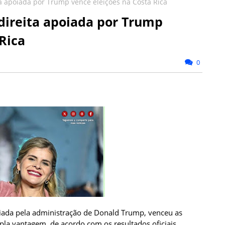
a apoiada por Trump vence eleições na Costa Rica
direita apoiada por Trump
Rica
0
oiada pela administração de Donald Trump, venceu as
pla vantagem, de acordo com os resultados oficiais