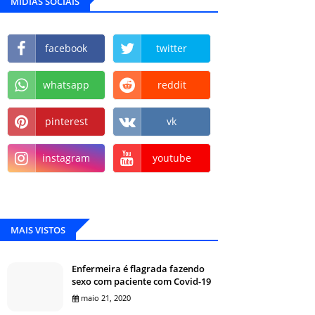
MÍDIAS SOCIAIS
facebook
twitter
whatsapp
reddit
pinterest
vk
instagram
youtube
MAIS VISTOS
Enfermeira é flagrada fazendo
sexo com paciente com Covid-19
maio 21, 2020