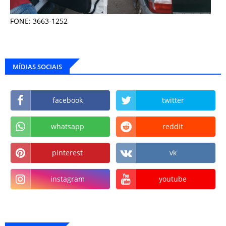
FONE: 3663-1252
MÍDIAS SOCIAIS
facebook
twitter
whatsapp
reddit
pinterest
vk
instagram
youtube